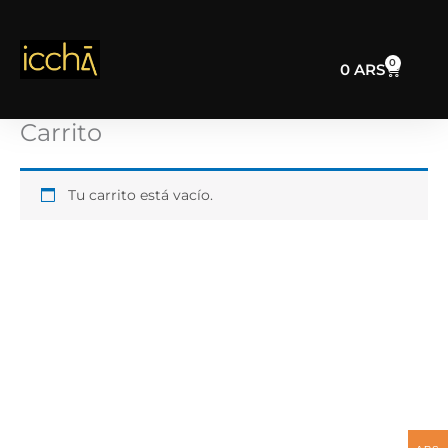
Ir
al
contenido
0
Cart
0
ARS
Carrito
Tu carrito está vacío.